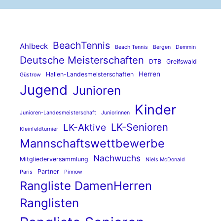
BeachTennis
Ahlbeck
Beach Tennis
Bergen
Demmin
Deutsche Meisterschaften
DTB
Greifswald
Herren
Hallen-Landesmeisterschaften
Güstrow
Jugend
Junioren
Kinder
Junioren-Landesmeisterschaft
Juniorinnen
LK-Senioren
LK-Aktive
Kleinfeldturnier
Mannschaftswettbewerbe
Nachwuchs
Mitgliederversammlung
Niels McDonald
Partner
Paris
Pinnow
Rangliste DamenHerren
Ranglisten