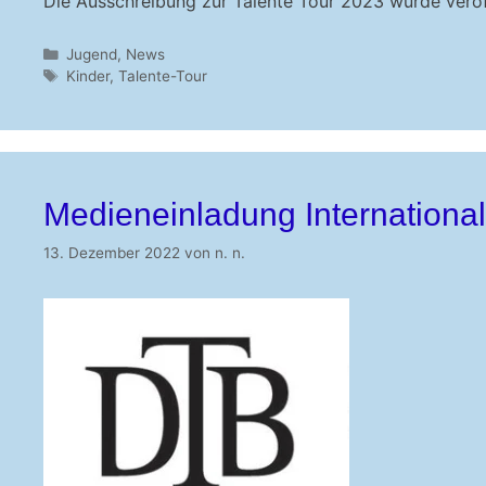
Die Ausschreibung zur Talente Tour 2023 wurde veröff
Kategorien
Jugend
,
News
Schlagwörter
Kinder
,
Talente-Tour
Medieneinladung Internationa
13. Dezember 2022
von
n. n.