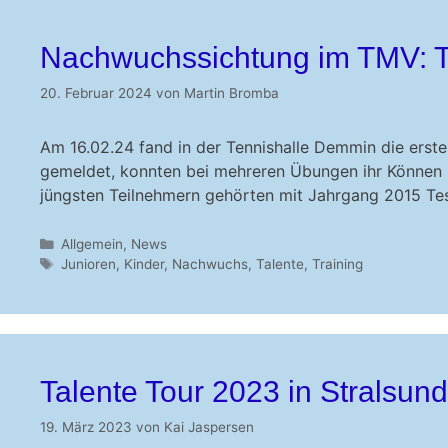
Nachwuchssichtung im TMV: Tal
20. Februar 2024
von
Martin Bromba
Am 16.02.24 fand in der Tennishalle Demmin die erste 
gemeldet, konnten bei mehreren Übungen ihr Können un
jüngsten Teilnehmern gehörten mit Jahrgang 2015 T
Kategorien
Allgemein
,
News
Schlagwörter
Junioren
,
Kinder
,
Nachwuchs
,
Talente
,
Training
Talente Tour 2023 in Stralsund
19. März 2023
von
Kai Jaspersen