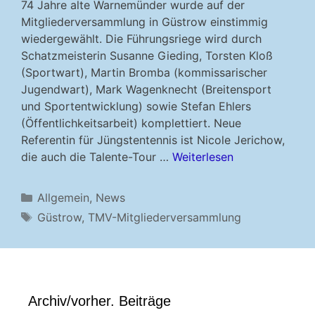
74 Jahre alte Warnemünder wurde auf der
Mitgliederversammlung in Güstrow einstimmig
wiedergewählt. Die Führungsriege wird durch
Schatzmeisterin Susanne Gieding, Torsten Kloß
(Sportwart), Martin Bromba (kommissarischer
Jugendwart), Mark Wagenknecht (Breitensport
und Sportentwicklung) sowie Stefan Ehlers
(Öffentlichkeitsarbeit) komplettiert. Neue
Referentin für Jüngstentennis ist Nicole Jerichow,
die auch die Talente-Tour …
Weiterlesen
Kategorien
Allgemein
,
News
Schlagwörter
Güstrow
,
TMV-Mitgliederversammlung
Archiv/vorher. Beiträge