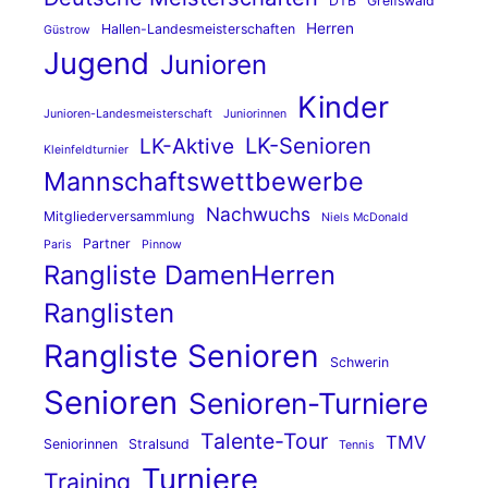
DTB
Greifswald
Herren
Hallen-Landesmeisterschaften
Güstrow
Jugend
Junioren
Kinder
Junioren-Landesmeisterschaft
Juniorinnen
LK-Senioren
LK-Aktive
Kleinfeldturnier
Mannschaftswettbewerbe
Nachwuchs
Mitgliederversammlung
Niels McDonald
Partner
Paris
Pinnow
Rangliste DamenHerren
Ranglisten
Rangliste Senioren
Schwerin
Senioren
Senioren-Turniere
Talente-Tour
TMV
Seniorinnen
Stralsund
Tennis
Turniere
Training