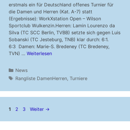
erstmals ein für Deutschland offenes Turnier für
die Damen und Herren (Kat. A-7) statt
(Ergebnisse): WorkXstation Open – Wilson
Sportclub Wulkenzin.Herren: Lamin Lourenzo da
Silva (TC SCC Berlin, TVBB) setzte sich gegen Luis
Sobanski (TC Jesteburg, TNB) klar durch: 6:1.
6:3 Damen: Marie-S. Bredeney (TC Bredeney,
TVN) …
Weiterlesen
Kategorien
News
Schlagwörter
Rangliste DamenHerren
,
Turniere
Seite
Seite
Seite
1
2
3
Weiter
→