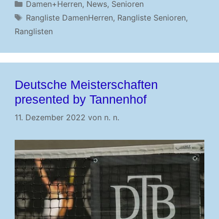
Kategorien
Damen+Herren
,
News
,
Senioren
Schlagwörter
Rangliste DamenHerren
,
Rangliste Senioren
,
Ranglisten
Deutsche Meisterschaften
presented by Tannenhof
11. Dezember 2022
von
n. n.