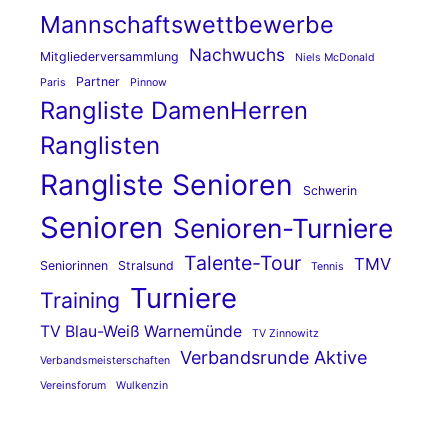
Mannschaftswettbewerbe
Nachwuchs
Mitgliederversammlung
Niels McDonald
Partner
Paris
Pinnow
Rangliste DamenHerren
Ranglisten
Rangliste Senioren
Schwerin
Senioren
Senioren-Turniere
Talente-Tour
TMV
Seniorinnen
Stralsund
Tennis
Turniere
Training
TV Blau-Weiß Warnemünde
TV Zinnowitz
Verbandsrunde Aktive
Verbandsmeisterschaften
Vereinsforum
Wulkenzin