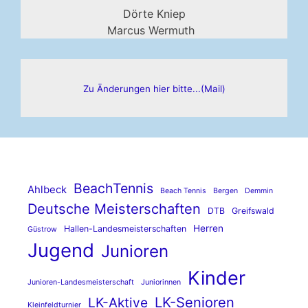
Dörte Kniep
Marcus Wermuth
Zu Änderungen hier bitte...(Mail)
BeachTennis
Ahlbeck
Beach Tennis
Bergen
Demmin
Deutsche Meisterschaften
DTB
Greifswald
Herren
Hallen-Landesmeisterschaften
Güstrow
Jugend
Junioren
Kinder
Junioren-Landesmeisterschaft
Juniorinnen
LK-Senioren
LK-Aktive
Kleinfeldturnier