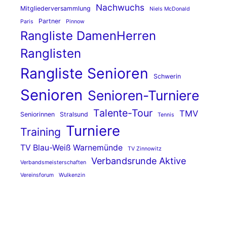
Nachwuchs
Mitgliederversammlung
Niels McDonald
Partner
Paris
Pinnow
Rangliste DamenHerren
Ranglisten
Rangliste Senioren
Schwerin
Senioren
Senioren-Turniere
Talente-Tour
TMV
Seniorinnen
Stralsund
Tennis
Turniere
Training
TV Blau-Weiß Warnemünde
TV Zinnowitz
Verbandsrunde Aktive
Verbandsmeisterschaften
Vereinsforum
Wulkenzin