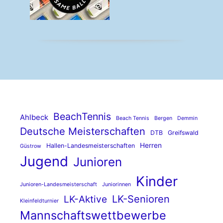
BeachTennis
Ahlbeck
Beach Tennis
Bergen
Demmin
Deutsche Meisterschaften
DTB
Greifswald
Herren
Hallen-Landesmeisterschaften
Güstrow
Jugend
Junioren
Kinder
Junioren-Landesmeisterschaft
Juniorinnen
LK-Senioren
LK-Aktive
Kleinfeldturnier
Mannschaftswettbewerbe