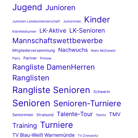
Jugend
Junioren
Kinder
Junioren-Landesmeisterschaft
Juniorinnen
LK-Senioren
LK-Aktive
Kleinfeldturnier
Mannschaftswettbewerbe
Nachwuchs
Mitgliederversammlung
Niels McDonald
Partner
Paris
Pinnow
Rangliste DamenHerren
Ranglisten
Rangliste Senioren
Schwerin
Senioren
Senioren-Turniere
Talente-Tour
TMV
Seniorinnen
Stralsund
Tennis
Turniere
Training
TV Blau-Weiß Warnemünde
TV Zinnowitz