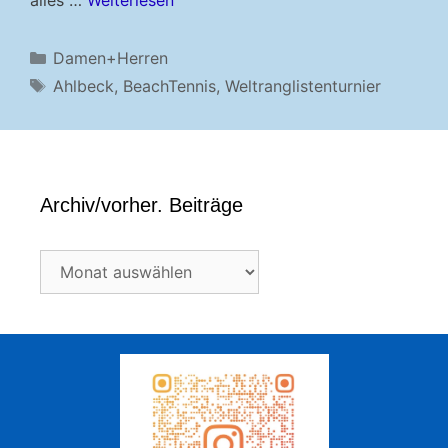
Kategorien
Damen+Herren
Schlagwörter
Ahlbeck
,
BeachTennis
,
Weltranglistenturnier
Archiv/vorher. Beiträge
Archiv/vorher.
Beiträge