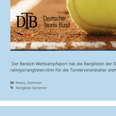
Der Bereich Wettkampfsport hat die Ranglisten der S
ratings/ranglisten.html Für die Turnierveranstalter ste
Kategorien
News
,
Senioren
Schlagwörter
Rangliste Senioren