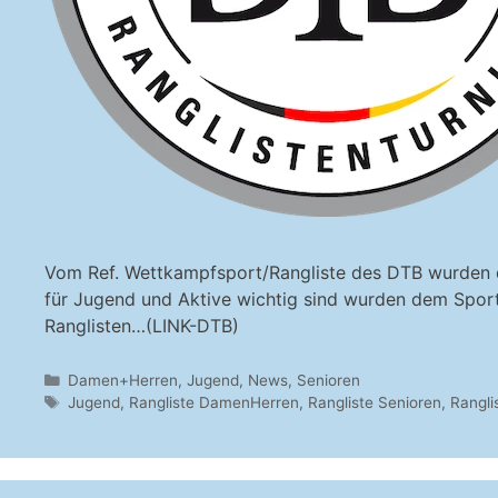
Vom Ref. Wettkampfsport/Rangliste des DTB wurden di
für Jugend und Aktive wichtig sind wurden dem Sport
Ranglisten…(LINK-DTB)
Kategorien
Damen+Herren
,
Jugend
,
News
,
Senioren
Schlagwörter
Jugend
,
Rangliste DamenHerren
,
Rangliste Senioren
,
Rangli