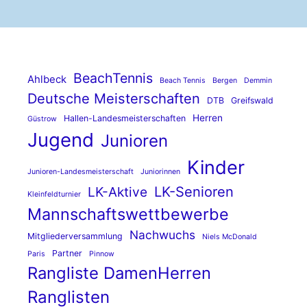
BeachTennis
Ahlbeck
Beach Tennis
Bergen
Demmin
Deutsche Meisterschaften
DTB
Greifswald
Herren
Hallen-Landesmeisterschaften
Güstrow
Jugend
Junioren
Kinder
Junioren-Landesmeisterschaft
Juniorinnen
LK-Senioren
LK-Aktive
Kleinfeldturnier
Mannschaftswettbewerbe
Nachwuchs
Mitgliederversammlung
Niels McDonald
Partner
Paris
Pinnow
Rangliste DamenHerren
Ranglisten