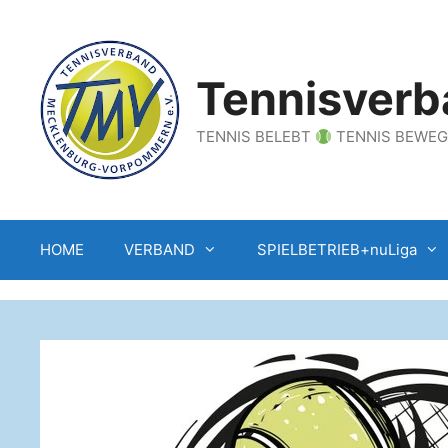
Zum
Inhalt
springen
Tennisverb
TENNIS BELEBT
TENNIS BEWE
HOME
VERBAND
SPIELBETRIEB+nuLiga