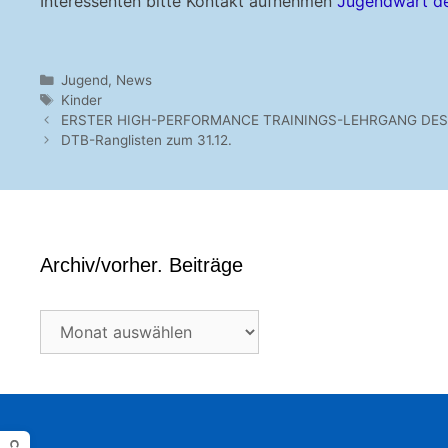
Interessenten bitte Kontakt aufnehmen
Jugendwart d
Kategorien
Jugend
,
News
Schlagwörter
Kinder
ERSTER HIGH-PERFORMANCE TRAININGS-LEHRGANG DES 
DTB-Ranglisten zum 31.12.
Archiv/vorher. Beiträge
Archiv/vorher.
Beiträge