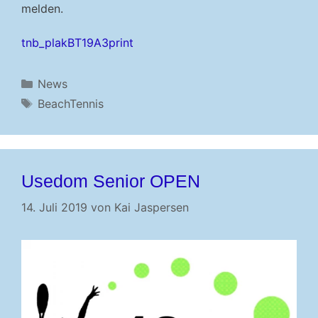
melden.
tnb_plakBT19A3print
Kategorien
News
Schlagwörter
BeachTennis
Usedom Senior OPEN
14. Juli 2019
von
Kai Jaspersen