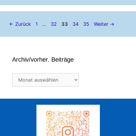
Seite
Seite
Seite
Seite
Seite
←
Zurück
1
…
32
33
34
35
Weiter
→
Archiv/vorher. Beiträge
Archiv/vorher.
Beiträge