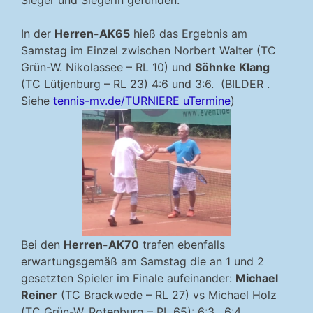
Sieger und Siegerin gefunden.
In der
Herren-AK65
hieß das Ergebnis am
Samstag im Einzel zwischen Norbert Walter (TC
Grün-W. Nikolassee – RL 10) und
Söhnke Klang
(TC Lütjenburg – RL 23) 4:6 und 3:6. (BILDER .
Siehe
tennis-mv.de/TURNIERE uTermine
)
Bei den
Herren-AK70
trafen ebenfalls
erwartungsgemäß am Samstag die an 1 und 2
gesetzten Spieler im Finale aufeinander:
Michael
Reiner
(TC Brackwede – RL 27) vs Michael Holz
(TC Grün-W. Rotenburg – RL 65): 6:3 . 6:4