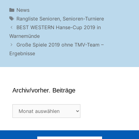
Kategorien
News
Schlagwörter
Rangliste Senioren
,
Senioren-Turniere
BEST WESTERN Hanse-Cup 2019 in
Warnemünde
Große Spiele 2019 ohne TMV-Team –
Ergebnisse
Archiv/vorher. Beiträge
Archiv/vorher.
Beiträge