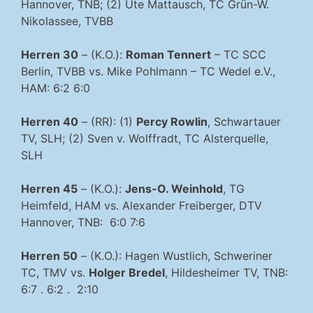
Hannover, TNB; (2) Ute Mattausch, TC Grün-W.
Nikolassee, TVBB
Herren 30
– (K.O.):
Roman Tennert
– TC SCC
Berlin, TVBB vs. Mike Pohlmann – TC Wedel e.V.,
HAM: 6:2 6:0
Herren 40
– (RR): (1)
Percy Rowlin
, Schwartauer
TV, SLH; (2) Sven v. Wolffradt, TC Alsterquelle,
SLH
Herren 45
– (K.O.):
Jens-O. Weinhold
, TG
Heimfeld, HAM vs. Alexander Freiberger, DTV
Hannover, TNB: 6:0 7:6
Herren 50
– (K.O.): Hagen Wustlich, Schweriner
TC, TMV vs.
Holger Bredel
, Hildesheimer TV, TNB:
6:7 . 6:2 . 2:10