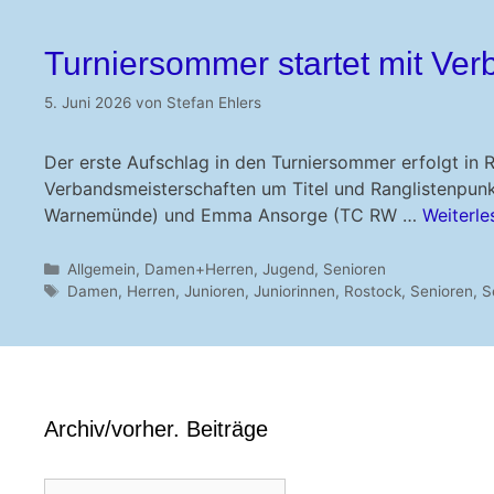
Turniersommer startet mit Ve
5. Juni 2026
von
Stefan Ehlers
Der erste Aufschlag in den Turniersommer erfolgt in
Verbandsmeisterschaften um Titel und Ranglistenpunk
Warnemünde) und Emma Ansorge (TC RW …
Weiterle
Kategorien
Allgemein
,
Damen+Herren
,
Jugend
,
Senioren
Schlagwörter
Damen
,
Herren
,
Junioren
,
Juniorinnen
,
Rostock
,
Senioren
,
S
Archiv/vorher. Beiträge
Archiv/vorher.