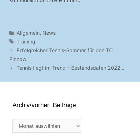
Kommunikation DTB Hamburg
Kategorien
Allgemein
,
News
Schlagwörter
Training
Erfolgreicher Tennis-Sommer für den TC
Pinnow
Tennis liegt im Trend – Bestandsdaten 2022…
Archiv/vorher. Beiträge
Archiv/vorher.
Beiträge