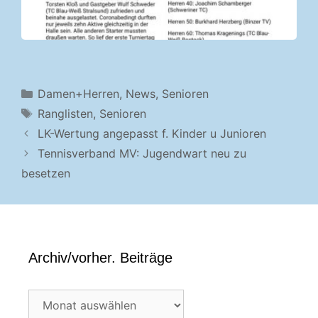
Kategorien
Damen+Herren
,
News
,
Senioren
Schlagwörter
Ranglisten
,
Senioren
LK-Wertung angepasst f. Kinder u Junioren
Tennisverband MV: Jugendwart neu zu
besetzen
Archiv/vorher. Beiträge
Archiv/vorher.
Beiträge