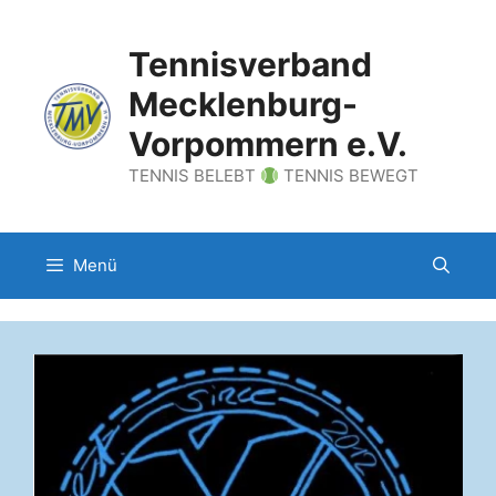
Zum
Inhalt
Tennisverband
springen
Mecklenburg-
Vorpommern e.V.
TENNIS BELEBT
TENNIS BEWEGT
Menü