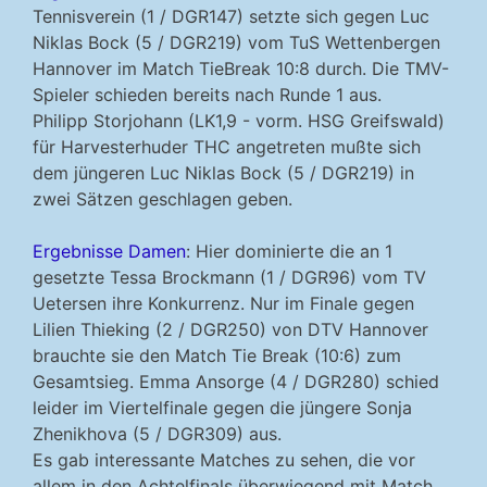
Tennisverein (1 / DGR147) setzte sich gegen Luc
Niklas Bock (5 / DGR219) vom TuS Wettenbergen
Hannover im Match TieBreak 10:8 durch. Die TMV-
Spieler schieden bereits nach Runde 1 aus.
Philipp Storjohann (LK1,9 - vorm. HSG Greifswald)
für Harvesterhuder THC angetreten mußte sich
dem jüngeren Luc Niklas Bock (5 / DGR219) in
zwei Sätzen geschlagen geben.
Ergebnisse Damen
: Hier dominierte die an 1
gesetzte Tessa Brockmann (1 / DGR96) vom TV
Uetersen ihre Konkurrenz. Nur im Finale gegen
Lilien Thieking (2 / DGR250) von DTV Hannover
brauchte sie den Match Tie Break (10:6) zum
Gesamtsieg. Emma Ansorge (4 / DGR280) schied
leider im Viertelfinale gegen die jüngere Sonja
Zhenikhova (5 / DGR309) aus.
Es gab interessante Matches zu sehen, die vor
allem in den Achtelfinals überwiegend mit Match