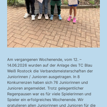
Am vergangenen Wochenende, vom 12. –
14.06.2026 wurden auf der Anlage des TC Blau
Weiß Rostock die Verbandsmeisterschaften der
Juniorinnen / Junioren ausgetragen. In 8
Konkurrenzen haben sich 76 Juniorinnen und
Junioren angemeldet. Trotz gelegentlicher
Regenpausen war es für viele Spielerinnen und
Spieler ein erfolgreiches Wochenende. Wir
gratulieren allen Juniorinnen und Junioren für die