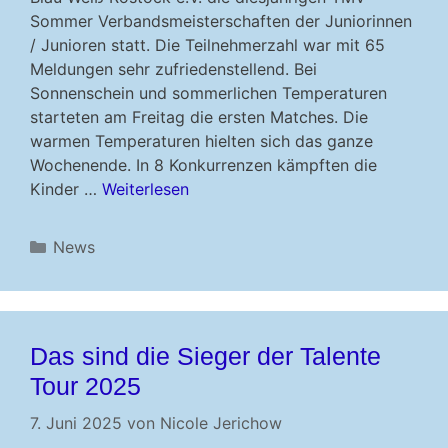
Sommer Verbandsmeisterschaften der Juniorinnen
/ Junioren statt. Die Teilnehmerzahl war mit 65
Meldungen sehr zufriedenstellend. Bei
Sonnenschein und sommerlichen Temperaturen
starteten am Freitag die ersten Matches. Die
warmen Temperaturen hielten sich das ganze
Wochenende. In 8 Konkurrenzen kämpften die
Kinder …
Weiterlesen
Kategorien
News
Das sind die Sieger der Talente
Tour 2025
7. Juni 2025
von
Nicole Jerichow