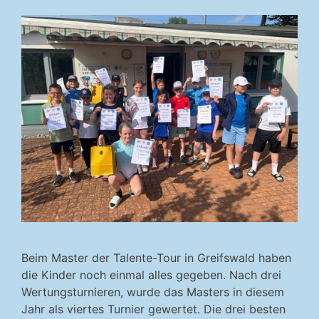
Beim Master der Talente-Tour in Greifswald haben
die Kinder noch einmal alles gegeben. Nach drei
Wertungsturnieren, wurde das Masters in diesem
Jahr als viertes Turnier gewertet. Die drei besten