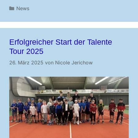
Kategorien
News
Erfolgreicher Start der Talente
Tour 2025
26. März 2025
von
Nicole Jerichow