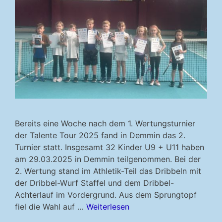
Bereits eine Woche nach dem 1. Wertungsturnier
der Talente Tour 2025 fand in Demmin das 2.
Turnier statt. Insgesamt 32 Kinder U9 + U11 haben
am 29.03.2025 in Demmin teilgenommen. Bei der
2. Wertung stand im Athletik-Teil das Dribbeln mit
der Dribbel-Wurf Staffel und dem Dribbel-
Achterlauf im Vordergrund. Aus dem Sprungtopf
fiel die Wahl auf …
Weiterlesen