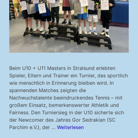
Beim U10 + U11 Masters in Stralsund erlebten
Spieler, Eltern und Trainer ein Turnier, das sportlich
wie menschlich in Erinnerung bleiben wird. In
spannenden Matches zeigten die
Nachwuchstalente beeindruckendes Tennis – mit
großem Einsatz, bemerkenswerter Athletik und
Fairness. Den Turniersieg in der U10 sicherte sich
der Newcomer des Jahres Gor Sedrakian (SC
Parchim e.V.), der …
Weiterlesen