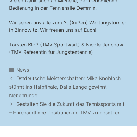
Vielen Dank auch an Michelle, der freundlichen
Bedienung in der Tennishalle Demmin.
Wir sehen uns alle zum 3. (Außen) Wertungsturnier
in Zinnowitz. Wir freuen uns auf Euch!
Torsten Kloß (TMV Sportwart) & Nicole Jerichow
(TMV Referentin für Jüngstentennis)
Kategorien
News
Ostdeutsche Meisterschaften: Mika Knobloch
stürmt ins Halbfinale, Dalia Lange gewinnt
Nebenrunde
Gestalten Sie die Zukunft des Tennissports mit
– Ehrenamtliche Positionen im TMV zu besetzen!