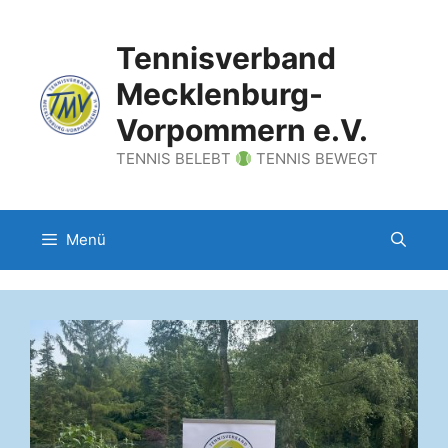
Zum
Inhalt
Tennisverband
springen
Mecklenburg-
Vorpommern e.V.
TENNIS BELEBT
TENNIS BEWEGT
Menü