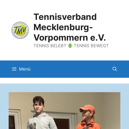
Zum
Inhalt
Tennisverband
springen
Mecklenburg-
Vorpommern e.V.
TENNIS BELEBT
TENNIS BEWEGT
Menü