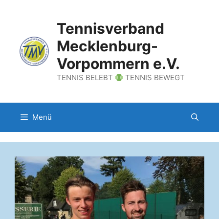
Zum
Inhalt
Tennisverband
springen
Mecklenburg-
Vorpommern e.V.
TENNIS BELEBT
TENNIS BEWEGT
Menü