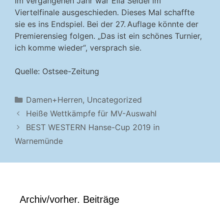
Im vergangenen Jahr war Ella Seidel im
Viertelfinale ausgeschieden. Dieses Mal schaffte
sie es ins Endspiel. Bei der 27. Auflage könnte der
Premierensieg folgen. „Das ist ein schönes Turnier,
ich komme wieder“, versprach sie.
Quelle: Ostsee-Zeitung
Kategorien
Damen+Herren
,
Uncategorized
Heiße Wettkämpfe für MV-Auswahl
BEST WESTERN Hanse-Cup 2019 in
Warnemünde
Archiv/vorher. Beiträge