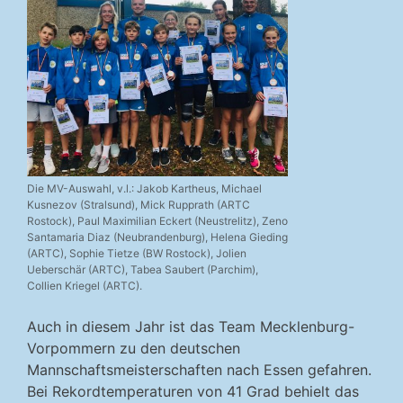
Die MV-Auswahl, v.l.: Jakob Kartheus, Michael
Kusnezov (Stralsund), Mick Rupprath (ARTC
Rostock), Paul Maximilian Eckert (Neustrelitz), Zeno
Santamaria Diaz (Neubrandenburg), Helena Gieding
(ARTC), Sophie Tietze (BW Rostock), Jolien
Ueberschär (ARTC), Tabea Saubert (Parchim),
Collien Kriegel (ARTC).
Auch in diesem Jahr ist das Team Mecklenburg-
Vorpommern zu den deutschen
Mannschaftsmeisterschaften nach Essen gefahren.
Bei Rekordtemperaturen von 41 Grad behielt das