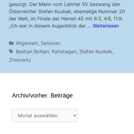
gesorgt. Der Mann vom Lehrter SV bezwang den
Österreicher Stefan Koubek, ehemalige Nummer 20
der Welt, im Finale der Herren 45 mit 6:3, 4:6, 11:9.
„Ich war in diesem Augenblick der …
Weiterlesen
Kategorien
Allgemein
,
Senioren
Schlagwörter
Bastian Bohlen
,
Karlshagen
,
Stefan Koubek
,
Zinnowitz
Archiv/vorher. Beiträge
Archiv/vorher.
Beiträge