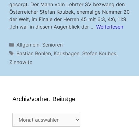
gesorgt. Der Mann vom Lehrter SV bezwang den
Österreicher Stefan Koubek, ehemalige Nummer 20
der Welt, im Finale der Herren 45 mit 6:3, 4:6, 11:9.
„Ich war in diesem Augenblick der …
Weiterlesen
Kategorien
Allgemein
,
Senioren
Schlagwörter
Bastian Bohlen
,
Karlshagen
,
Stefan Koubek
,
Zinnowitz
Archiv/vorher. Beiträge
Archiv/vorher.
Beiträge