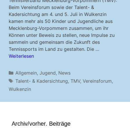
Tennisverband Mecklenburg-Vorpommern (TMV):
Beim Vereinsforum sowie der Talent- &
Kadersichtung am 4. und 5. Juli in Wulkenzin
kamen mehr als 50 Kinder und Jugendliche aus
Mecklenburg-Vorpommern zusammen, um ihr
Können unter Beweis zu stellen, neue Impulse zu
sammeln und gemeinsam die Zukunft des
Tennissports im Land zu gestalten. Die …
Weiterlesen
Kategorien
Allgemein
,
Jugend
,
News
Schlagwörter
Talent- & Kadersichtung
,
TMV
,
Vereinsforum
,
Wulkenzin
Archiv/vorher. Beiträge