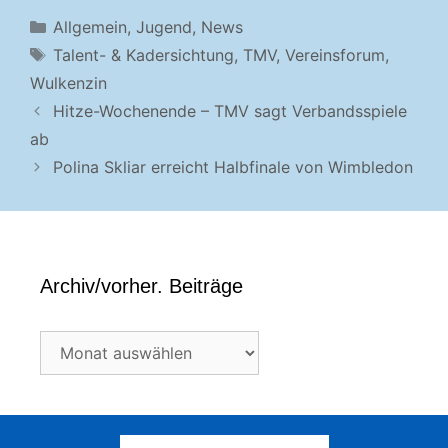
Kategorien
Allgemein
,
Jugend
,
News
Schlagwörter
Talent- & Kadersichtung
,
TMV
,
Vereinsforum
,
Wulkenzin
Hitze-Wochenende – TMV sagt Verbandsspiele
ab
Polina Skliar erreicht Halbfinale von Wimbledon
Archiv/vorher. Beiträge
Archiv/vorher.
Beiträge