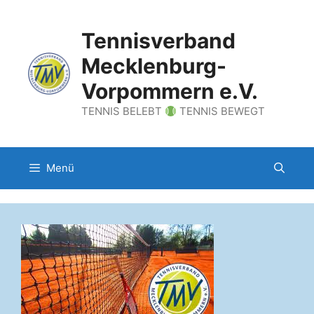
Zum
Inhalt
Tennisverband
springen
Mecklenburg-
Vorpommern e.V.
TENNIS BELEBT
TENNIS BEWEGT
Menü