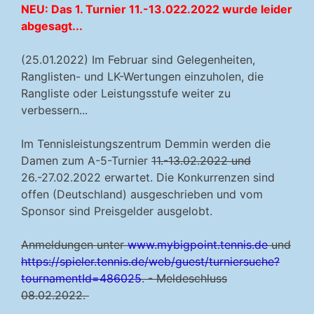
NEU: Das 1. Turnier 11.-13.022.2022 wurde leider
abgesagt...
(25.01.2022) Im Februar sind Gelegenheiten,
Ranglisten- und LK-Wertungen einzuholen, die
Rangliste oder Leistungsstufe weiter zu
verbessern...
Im Tennisleistungszentrum Demmin werden die
Damen zum A-5-Turnier
11.-13.02.2022 und
26.-27.02.2022 erwartet. Die Konkurrenzen sind
offen (Deutschland) ausgeschrieben und vom
Sponsor sind Preisgelder ausgelobt.
Anmeldungen unter
www.mybigpoint.tennis.de
und
https://spieler.tennis.de/web/guest/turniersuche?
tournamentId=486025
. - Meldeschluss
08.02.2022.