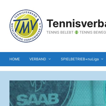
Zum
Inhalt
springen
Tennisverb
TENNIS BELEBT
TENNIS BEWE
HOME
VERBAND
SPIELBETRIEB+nuLiga