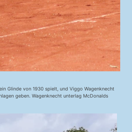
ein Glinde von 1930 spielt, und Viggo Wagenknecht
schlagen geben. Wagenknecht unterlag McDonalds