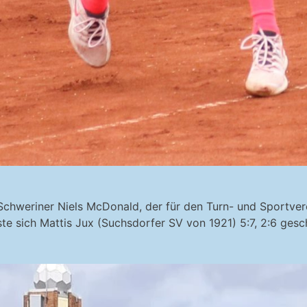
chweriner Niels McDonald, der für den Turn- und Sportver
te sich Mattis Jux (Suchsdorfer SV von 1921) 5:7, 2:6 ge