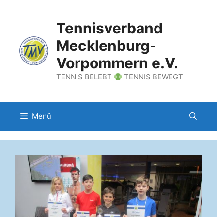
Zum
Inhalt
Tennisverband
springen
Mecklenburg-
Vorpommern e.V.
TENNIS BELEBT
TENNIS BEWEGT
Menü