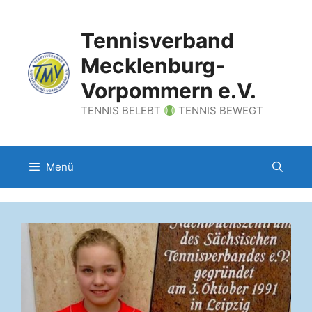
Zum
Inhalt
Tennisverband
springen
Mecklenburg-
Vorpommern e.V.
TENNIS BELEBT
TENNIS BEWEGT
Menü