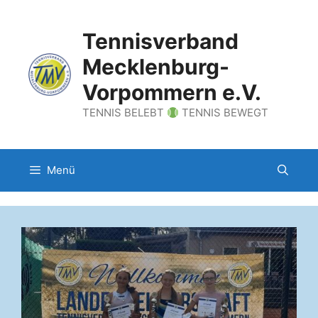
Zum
Inhalt
Tennisverband
springen
Mecklenburg-
Vorpommern e.V.
TENNIS BELEBT
TENNIS BEWEGT
Menü