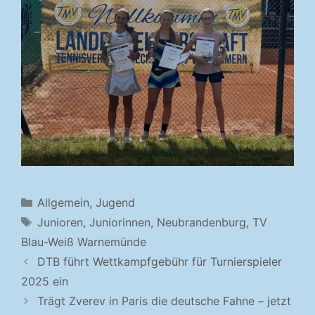
Kategorien
Allgemein
,
Jugend
Schlagwörter
Junioren
,
Juniorinnen
,
Neubrandenburg
,
TV
Blau-Weiß Warnemünde
DTB führt Wettkampfgebühr für Turnierspieler
2025 ein
Trägt Zverev in Paris die deutsche Fahne – jetzt