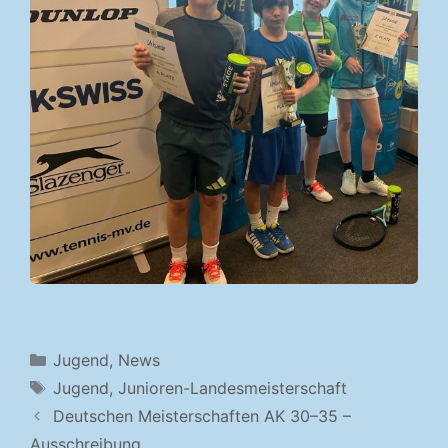
Kategorien
Jugend
,
News
Schlagwörter
Jugend
,
Junioren-Landesmeisterschaft
Deutschen Meisterschaften AK 30–35 –
Ausschreibung