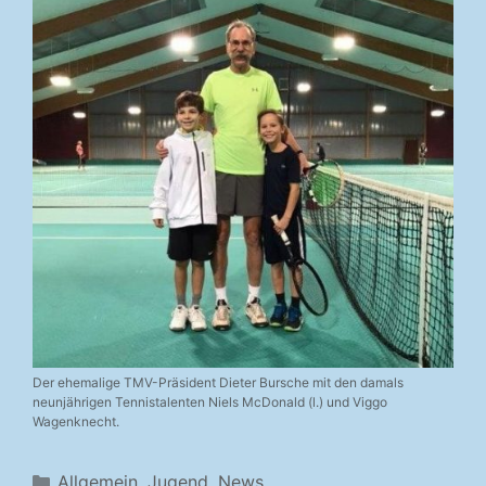
Der ehemalige TMV-Präsident Dieter Bursche mit den damals
neunjährigen Tennistalenten Niels McDonald (l.) und Viggo
Wagenknecht.
Kategorien
Allgemein
,
Jugend
,
News