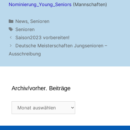
Nominierung_Young_Seniors
(Mannschaften)
Kategorien
News
,
Senioren
Schlagwörter
Senioren
Saison2023 vorbereiten!
Deutsche Meisterschaften Jungsenioren –
Ausschreibung
Archiv/vorher. Beiträge
Archiv/vorher.
Beiträge