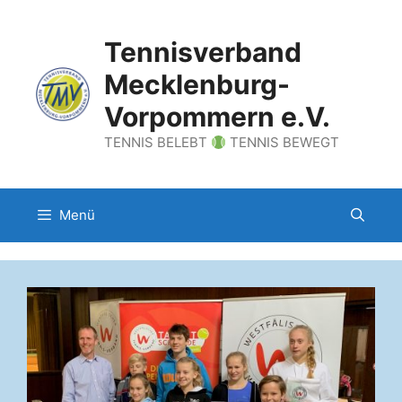
Zum
Inhalt
Tennisverband
springen
Mecklenburg-
Vorpommern e.V.
TENNIS BELEBT
TENNIS BEWEGT
Menü