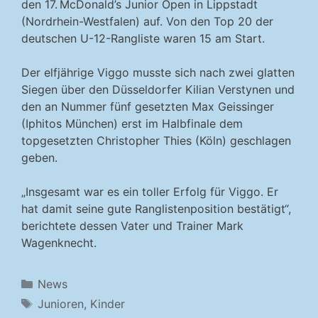
den 17. McDonald’s Junior Open in Lippstadt
(Nordrhein-Westfalen) auf. Von den Top 20 der
deutschen ­U-12-Rangliste waren 15 am Start.
Der elfjährige Viggo musste sich nach zwei glatten
Siegen über den Düsseldorfer Kilian Verstynen und
den an Nummer fünf gesetzten Max Geissinger
(Iphitos München) erst im Halbfinale dem
topgesetzten Christopher Thies (Köln) geschlagen
geben.
„Insgesamt war es ein toller Erfolg für Viggo. Er
hat damit seine gute Ranglistenposition bestätigt“,
berichtete dessen Vater und Trainer Mark
Wagenknecht.
Kategorien
News
Schlagwörter
Junioren
,
Kinder