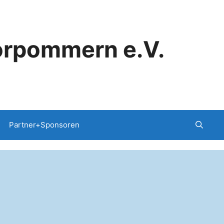
orpommern e.V.
Partner+Sponsoren