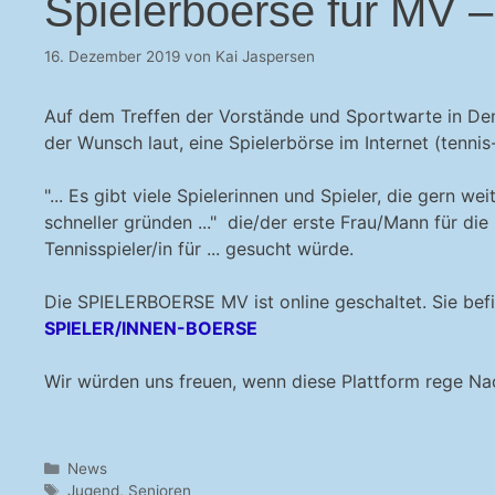
Spielerboerse für MV –
16. Dezember 2019
von
Kai Jaspersen
Auf dem Treffen der Vorstände und Sportwarte in De
der Wunsch laut, eine Spielerbörse im Internet (tennis
"... Es gibt viele Spielerinnen und Spieler, die gern
schneller gründen ..." die/der erste Frau/Mann für di
Tennisspieler/in für ... gesucht würde.
Die SPIELERBOERSE MV ist online geschaltet. Sie befi
SPIELER/INNEN-BOERSE
Wir würden uns freuen, wenn diese Plattform rege Nac
Kategorien
News
Schlagwörter
Jugend
,
Senioren