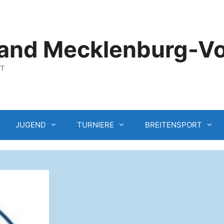
and Mecklenburg-V
GT
JUGEND
TURNIERE
BREITENSPORT