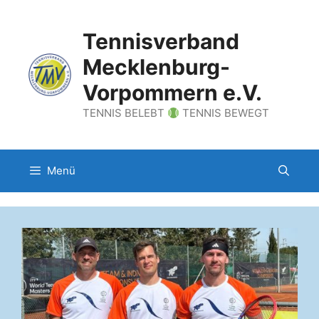
Zum
Inhalt
Tennisverband
springen
Mecklenburg-
Vorpommern e.V.
TENNIS BELEBT
TENNIS BEWEGT
Menü