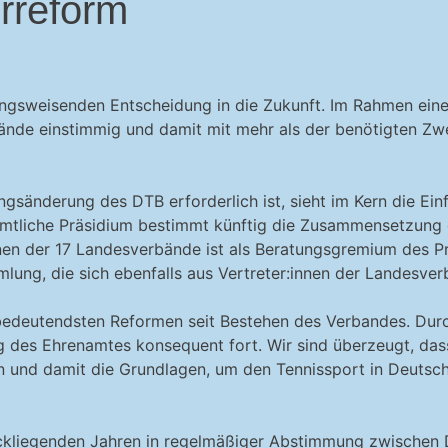
rreform
ungsweisenden Entscheidung in die Zukunft. Im Rahmen ein
ände einstimmig und damit mit mehr als der benötigten Zwe
ngsänderung des DTB erforderlich ist, sieht im Kern die Ei
mtliche Präsidium bestimmt künftig die Zusammensetzung de
nen der 17 Landesverbände ist als Beratungsgremium des Pr
mlung, die sich ebenfalls aus Vertreter:innen der Landesv
 bedeutendsten Reformen seit Bestehen des Verbandes. Dur
g des Ehrenamtes konsequent fort. Wir sind überzeugt, das
n und damit die Grundlagen, um den Tennissport in Deutsch
ückliegenden Jahren in regelmäßiger Abstimmung zwischen 