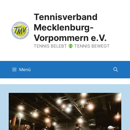
Zum
Inhalt
Tennisverband
springen
Mecklenburg-
Vorpommern e.V.
TENNIS BELEBT
TENNIS BEWEGT
Menü