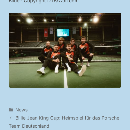
Bilder: Copyright DTB/Wolf.com
Kategorien
News
Billie Jean King Cup: Heimspiel für das Porsche
Team Deutschland