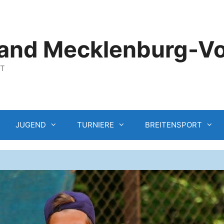
and Mecklenburg-V
GT
JUGEND
TURNIERE
BREITENSPORT