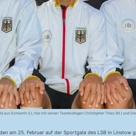
d aus Schwerin (l.), hier mit seinen Teamkollegen Christopher Thies (M.) und
rden am 25. Februar auf der Sportgala des LSB in Linstow g