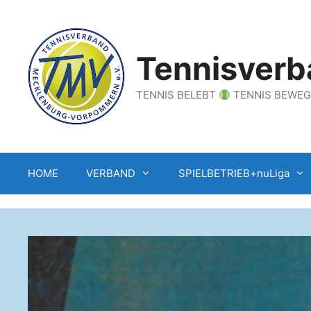
Zum
Inhalt
springen
Tennisverb
TENNIS BELEBT
TENNIS BEWE
HOME
VERBAND
SPIELBETRIEB+nuLiga