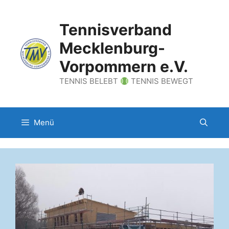
Zum
Inhalt
Tennisverband
springen
Mecklenburg-
Vorpommern e.V.
TENNIS BELEBT
TENNIS BEWEGT
Menü