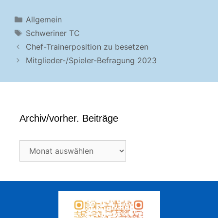
Kategorien
Allgemein
Schlagwörter
Schweriner TC
Chef-Trainerposition zu besetzen
Mitglieder-/Spieler-Befragung 2023
Archiv/vorher. Beiträge
Archiv/vorher.
Beiträge