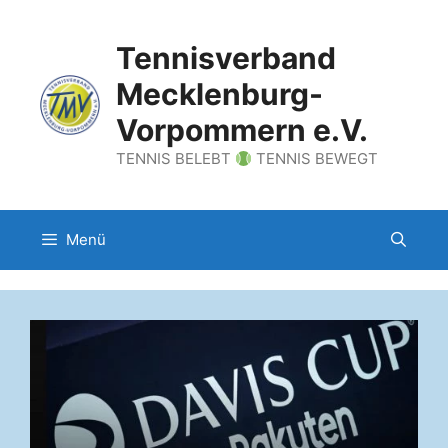
Zum
Inhalt
Tennisverband
springen
Mecklenburg-
Vorpommern e.V.
TENNIS BELEBT
TENNIS BEWEGT
Menü