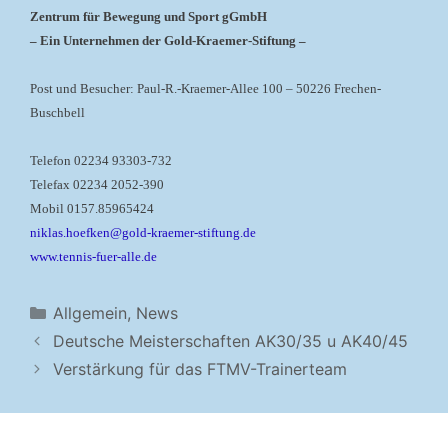
Zentrum für Bewegung und Sport gGmbH
– Ein Unternehmen der Gold-Kraemer-Stiftung –
Post und Besucher: Paul-R.-Kraemer-Allee 100 – 50226 Frechen-
Buschbell
Telefon 02234 93303-732
Telefax 02234 2052-390
Mobil 0157.85965424
niklas.hoefken@gold-kraemer-stiftung.de
www.tennis-fuer-alle.de
Kategorien
Allgemein
,
News
Deutsche Meisterschaften AK30/35 u AK40/45
Verstärkung für das FTMV-Trainerteam