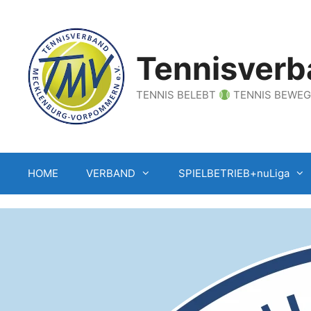
Zum
Inhalt
springen
Tennisverb
TENNIS BELEBT
TENNIS BEWE
HOME
VERBAND
SPIELBETRIEB+nuLiga