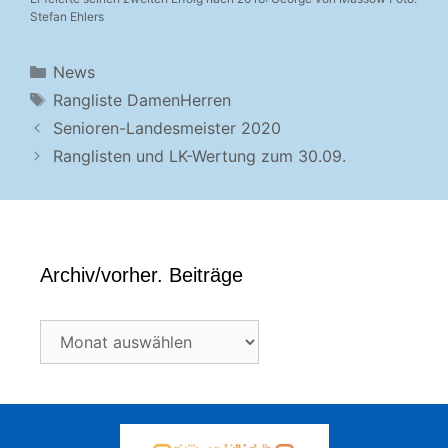
Stefan Ehlers
Kategorien
News
Schlagwörter
Rangliste DamenHerren
Senioren-Landesmeister 2020
Ranglisten und LK-Wertung zum 30.09.
Archiv/vorher. Beiträge
Archiv/vorher.
Beiträge