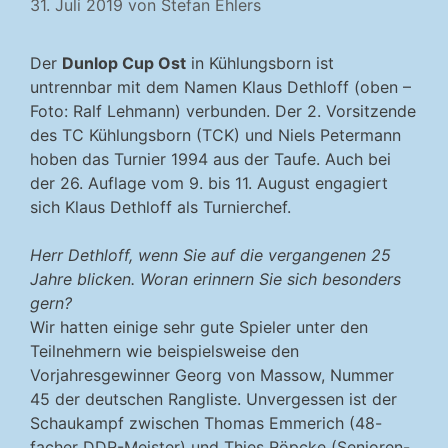
31. Juli 2019
von
Stefan Ehlers
Der
Dunlop Cup Ost
in Kühlungsborn ist
untrennbar mit dem Namen Klaus Dethloff (oben –
Foto: Ralf Lehmann) verbunden. Der 2. Vorsitzende
des TC Kühlungsborn (TCK) und Niels Petermann
hoben das Turnier 1994 aus der Taufe. Auch bei
der 26. Auflage vom 9. bis 11. August engagiert
sich Klaus Dethloff als Turnierchef.
Herr Dethloff, wenn Sie auf die vergangenen 25
Jahre blicken. Woran erinnern Sie sich besonders
gern?
Wir hatten einige sehr gute Spieler unter den
Teilnehmern wie beispielsweise den
Vorjahresgewinner Georg von Massow, Nummer
45 der deutschen Rangliste. Unvergessen ist der
Schaukampf zwischen Thomas Emmerich (48-
facher DDR-Meister) und Thies Röpcke (Senioren-