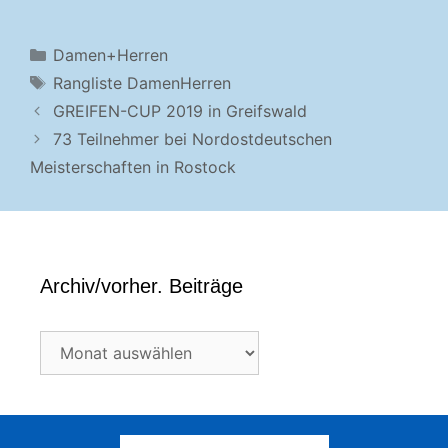
Kategorien
Damen+Herren
Schlagwörter
Rangliste DamenHerren
GREIFEN-CUP 2019 in Greifswald
73 Teilnehmer bei Nordostdeutschen
Meisterschaften in Rostock
Archiv/vorher. Beiträge
Archiv/vorher.
Beiträge