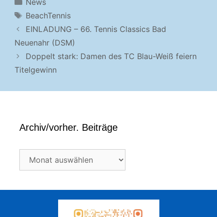
Kategorien
News
Schlagwörter
BeachTennis
EINLADUNG – 66. Tennis Classics Bad
Neuenahr (DSM)
Doppelt stark: Damen des TC Blau-Weiß feiern
Titelgewinn
Archiv/vorher. Beiträge
Archiv/vorher.
Beiträge